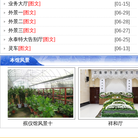
业务大厅
[图文]
[01-15]
业务大厅
外景一
[图文]
[06-29]
外景二
[图文]
[06-28]
外景三
[图文]
[06-27]
永泰特大告别厅
[图文]
[06-25]
灵车
[图文]
[06-13]
本馆风景
殡仪馆风景十
祥和厅
预约业务接待