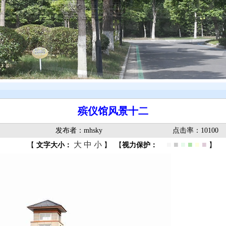
殡仪馆风景十二
发布者：mhsky
点击率：10100
大
中
小
■
■
■
■
■
■
■
【
文字大小：
】
【
视力保护：
】