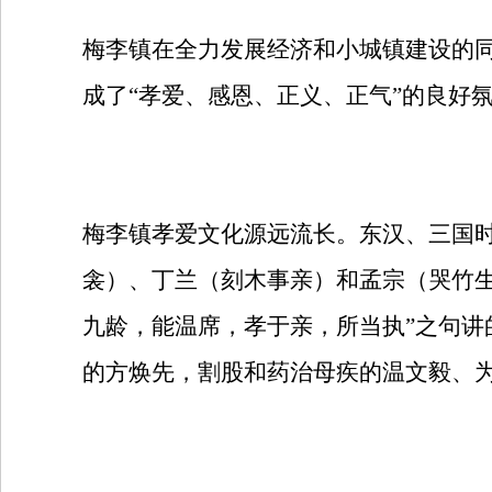
梅李镇在全力发展经济和小城镇建设的同
成了“孝爱、感恩、正义、正气”的良好氛
梅李镇孝爱文化源远流长。东汉、三国
衾）、丁兰（刻木事亲）和孟宗（哭竹
九龄，能温席，孝于亲，所当执”之句讲
的方焕先，割股和药治母疾的温文毅、