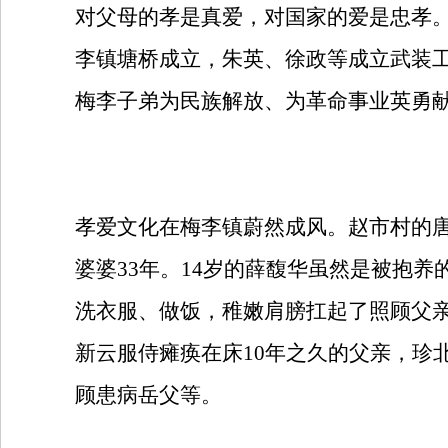
对父母的孝是真爱，对国家的爱是忠孝。
李镇塘桥成立，朱英、徐政等成立武装工
梅李子弟为民族解放、为革命事业英勇
孝爱文化在梅李镇蔚然成风。赵市村的
婆婆33年。14岁的薛馥华虽然是被抱
洗衣服、做饭，稚嫩肩膀扛起了照顾父
新云服侍瘫痪在床10年之久的父亲，珍
顾患病岳父等。