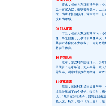
董永，相传为东汉时期千乘（今山
至一富家为奴，换取丧葬费用。上工
缎，为董永抵债赎身，返家途中，行
改名为孝感。
09
刻木事亲
丁兰，相传为东汉时期河内（今河
像，事之如生，凡事均和木像商议，
其妻对木像便不太恭敬了，竟好奇地
将妻子休弃。
10
行佣供母
江革，东汉时齐国临淄人，少年丧
革哭告：老母年迈，无人奉养，贼人
需甚丰。明帝时被推举为孝廉，章帝
11
怀橘遗亲
陆绩，三国时期吴国吴县华亭（今
绩往怀里藏了两个橘子。临行时，橘
“
说：
母亲喜欢吃橘子，我想拿回去
晓天文、历算，曾作《浑天图》，注