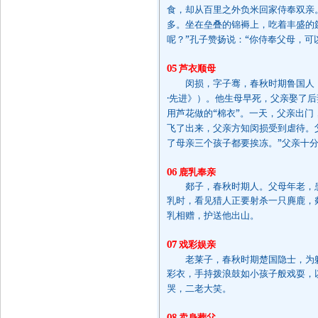
食，却从百里之外负米回家侍奉双亲
多。坐在垒叠的锦褥上，吃着丰盛的
”
“
呢？
孔子赞扬说：
你侍奉父母，可
05
芦衣顺母
闵损，字子骞，春秋时期鲁国人，
·
先进》）。他生母早死，父亲娶了后
“
”
用芦花做的
棉衣
。一天，父亲出门
飞了出来，父亲方知闵损受到虐待。
”
了母亲三个孩子都要挨冻。
父亲十
06
鹿乳奉亲
郯子，春秋时期人。父母年老，患
乳时，看见猎人正要射杀一只麂鹿，
乳相赠，护送他出山。
07
戏彩娱亲
老莱子，春秋时期楚国隐士，为躲
彩衣，手持拨浪鼓如小孩子般戏耍，
哭，二老大笑。
08
卖身葬父