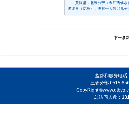
黄庭坚，北宋分宁（今江西修水）
涤溺器（便桶），没有一天忘记儿子
下一条
监督和服务电话：051
三仓分部:0515-8562
CopyRight ©
www.dtbyg.
总访问人数：
13