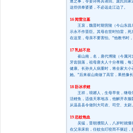
逐之事，令姜诗将其请回。庞氏回家
这些供奉婆婆，不必远走江边了。
16
闻雷泣墓
王裒，魏晋时期营陵（今山东昌乐
示永不作晋臣。其母在世时怕雷，死
”
在这里，母亲不要害怕。
他教书时
17
乳姑不怠
崔山南，名，唐代博陵（今属河北
牙齿脱落，祖母唐夫人十分孝顺，每
健康。长孙夫人病重时，将全家大小
”
她。
后来崔山南做了高官，果然像
18
卧冰求鲤
王祥，琅琊人，生母早丧，继母朱
活鲤鱼，适值天寒地冻，他解开衣服
从温县县令做到大司农、司空、太尉
19
恣蚊饱血
吴猛，晋朝濮阳人，八岁时就懂得
在父亲床前，任蚊虫叮咬而不驱赶，