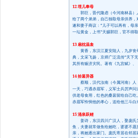
12
埋儿奉母
郭巨，晋代隆虑（今河南林县）人
给了两个弟弟，自己独取母亲供养，
“
遂和妻子商议：
儿子可以再有，母
“
一坛黄金，上书
天赐郭巨，官不得
13
扇枕温衾
黄香，东汉江夏安陆人，九岁丧母
“
典，文采飞扬，京师广泛流传
天下
其所有赈济灾民。著有《九宫赋》、
14
拾葚异器
蔡顺，汉代汝南（今属河南）人，
一天，巧遇赤眉军，义军士兵厉声问
供老母食用，红色的桑葚留给自己吃
赤眉军怜悯他的孝心，送给他三斗白
15
涌泉跃鲤
姜诗，东汉四川广汉人，娶庞氏为
鱼，夫妻就常做鱼给她吃，婆婆不愿
亲，将她逐出家门。庞氏寄居在邻居