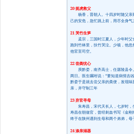
20
扼虎救父
杨香，晋朝人。十四岁时随父亲到
己的安危，急忙跳上前，用尽全身气
21
哭竹生笋
孟宗，三国时江夏人，少年时父亡
跑到竹林里，扶竹哭泣。少顷，他忽
他官至司空。
22
尝粪忧心
庾黔娄，南齐高士，任孱陵县令。
“
两日。医生嘱咐说：
要知道病情吉
黔娄于是就去尝父亲的粪便，发现味
亲，并守制三年
23
弃官寻母
朱寿昌，宋代天长人，七岁时，生
寿昌在朝做官，曾经刺血书写《金刚
终于在陕州遇到生母和两个弟弟，母
24
涤亲溺器