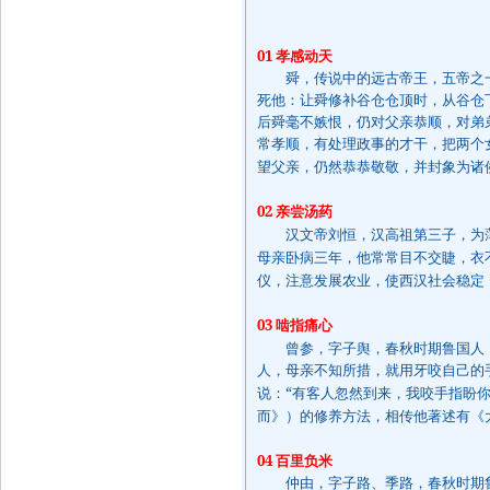
01
孝感动天
舜，传说中的远古帝王，五帝之一
死他：让舜修补谷仓仓顶时，从谷仓
后舜毫不嫉恨，仍对父亲恭顺，对弟
常孝顺，有处理政事的才干，把两个
望父亲，仍然恭恭敬敬，并封象为诸
02
亲尝汤药
汉文帝刘恒，汉高祖第三子，为薄
母亲卧病三年，他常常目不交睫，衣
仪，注意发展农业，使西汉社会稳定
03
啮指痛心
曾参，字子舆，春秋时期鲁国人，
人，母亲不知所措，就用牙咬自己的
“
说：
有客人忽然到来，我咬手指盼
而》）的修养方法，相传他著述有《
04
百里负米
仲由，字子路、季路，春秋时期鲁