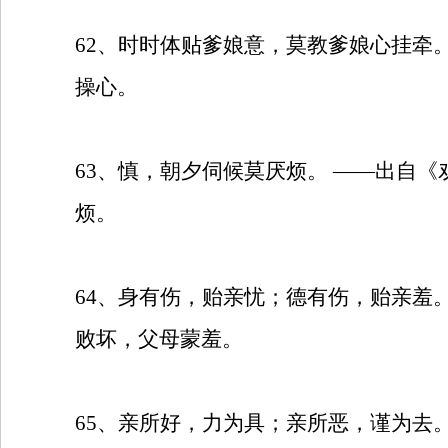
62
、时时体贴爹娘意，莫教爹娘心挂牵
操心。
63
、慎，朝夕伺候莫厌烦。
——出自《
烦。
64
、身有伤，贻亲忧；德有伤，贻亲羞
败坏，父母蒙羞。
65
、亲所好，力为具；亲所恶，谨为去