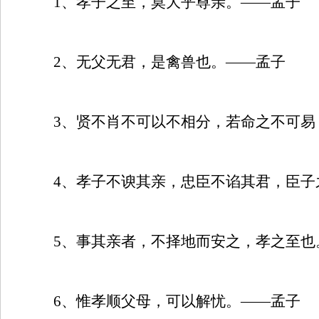
1
、孝子之至，莫大乎尊亲。——孟子
2
、无父无君，是禽兽也。——孟子
3
、贤不肖不可以不相分，若命之不可易
4
、孝子不谀其亲，忠臣不谄其君，臣子
5
、事其亲者，不择地而安之，孝之至也
6
、惟孝顺父母，可以解忧。——孟子