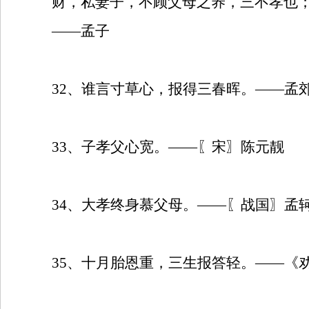
财，私妻子，不顾父母之养，三不孝也
——孟子
32
、谁言寸草心，报得三春晖。——孟
33
、子孝父心宽。——〖宋〗陈元靓
34
、大孝终身慕父母。——〖战国〗孟
35
、十月胎恩重，三生报答轻。——《