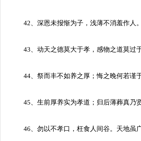
42
、深恩未报惭为子，浅薄不消羞作人
43
、动天之德莫大于孝，感物之道莫过
44
、祭而丰不如养之厚；悔之晚何若谨
45
、生前厚养实为孝道；归后薄葬真乃
46
、勿以不孝口，枉食人间谷。天地虽