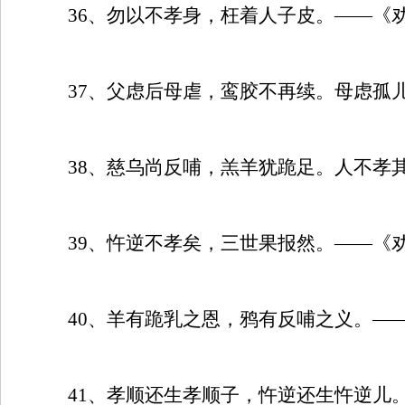
36
、勿以不孝身，枉着人子皮。——《
37
、父虑后母虐，鸾胶不再续。母虑孤
38
、慈乌尚反哺，羔羊犹跪足。人不孝
39
、忤逆不孝矣，三世果报然。——《
40
、羊有跪乳之恩，鸦有反哺之义。—
41
、孝顺还生孝顺子，忤逆还生忤逆儿