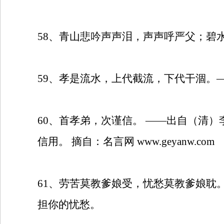
58
、青山悲吟声声泪，声声呼严父；碧
59
、孝是流水，上代截流，下代干涸。
60
、首孝弟，次谨信。
——出自（清）
信用。
摘自：名言网
www.geyanw.com
61
、劳苦莫教爹娘受，忧愁莫教爹娘耽
担你的忧愁。