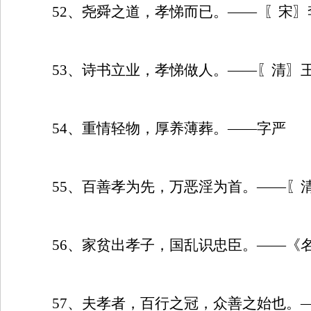
52
、尧舜之道，孝悌而已。——
〖宋〗
53
、诗书立业，孝悌做人。——〖清〗
54
、重情轻物，厚养薄葬。——字严
55
、百善孝为先，万恶淫为首。——〖
56
、家贫出孝子，国乱识忠臣。——《
57
、夫孝者，百行之冠，众善之始也。