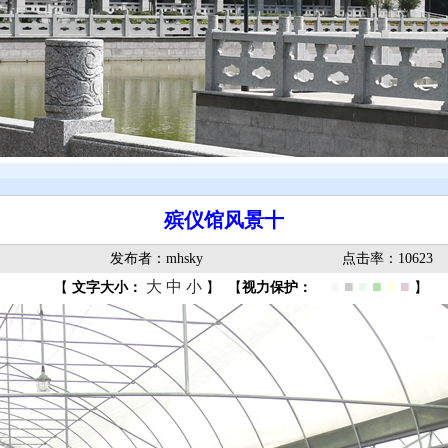
殡仪馆风景十
发布者：mhsky
点击率：10623
大
中
小
■
■
■
■
■
■
■
【
文字大小：
】
【
视力保护：
】