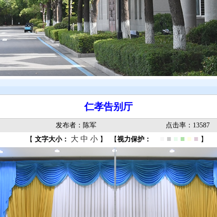
仁孝告别厅
发布者：陈军
点击率：13587
大
中
小
■
■
■
■
■
■
■
【
文字大小：
】
【
视力保护：
】