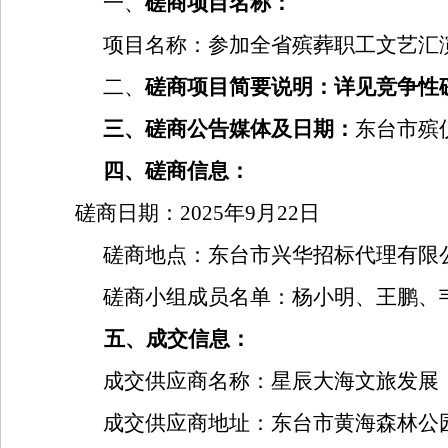
一、
磋商
项目名称：
项目名称：参加全省殡葬职工文艺汇
二、
磋商
项目简要说明：
详见竞争性
三、
磋商
公告媒体及日期：
东台市殡
四、
磋商
信息：
磋商日期：
2
025
年
9
月
22
日
磋商地点：
东台市兴华招标代理有限
磋商小组成员名单：杨小明、王鹏、
五、
成交
信息：
成交供应商名称：星辰大海文旅发展
成交供应商地址：
东台市黄海森林公